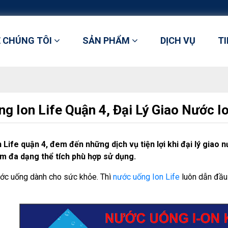
Ề CHÚNG TÔI
SẢN PHẨM
DỊCH VỤ
T
g Ion Life Quận 4, Đại Lý Giao Nước Io
Life quận 4, đem đến những dịch vụ tiện lợi khi đại lý giao 
m đa dạng thể tích phù hợp sử dụng.
ớc uống dành cho sức khỏe. Thì
nước uống Ion Life
luôn dẫn đầu 