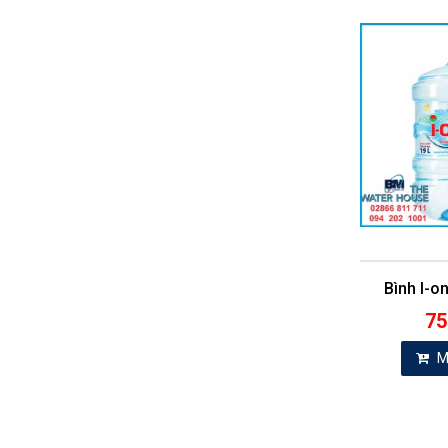
Bình I-on
75
M