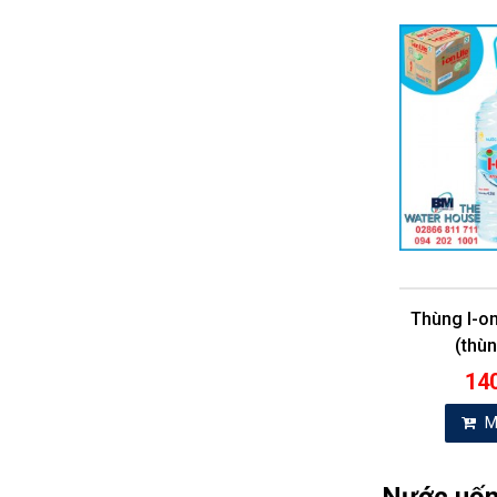
Thùng I-on
(thùn
14
M