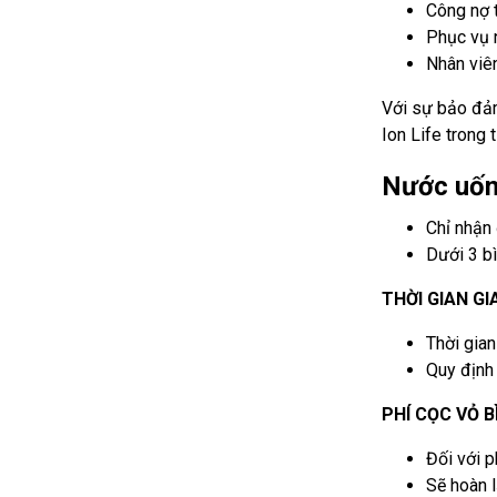
Công nợ t
Phục vụ n
Nhân viên
Với sự bảo đảm
Ion Life trong 
Nước uống
Chỉ nhận 
Dưới 3 bì
THỜI GIAN GI
Thời gian
Quy định 
PHÍ CỌC VỎ B
Đối với p
Sẽ hoàn l