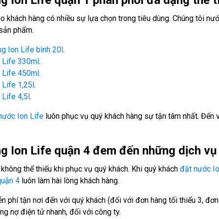
 Ion Life quận 1 phân phối đa dạng thể 
 khách hàng có nhiều sự lựa chọn trong tiêu dùng. Chúng tôi nướ
 sản phẩm.
 Ion Life bình 20l
.
 Life 330ml
.
 Life 450ml
.
Life 1,25l
.
Life 4,5l
.
nước Ion Life
luôn phục vụ quý khách hàng sự tận tâm nhất. Đến v
 Ion Life quận 4 đem đến những dịch vụ 
 không thể thiếu khi phục vụ quý khách. Khi quý khách
đặt nước Io
quận 4
luôn làm hài lòng khách hàng.
 phí tận nơi đến với quý khách (đối với đơn hàng tối thiểu 3, đơn
ng nợ điện tử nhanh, đối với công ty.