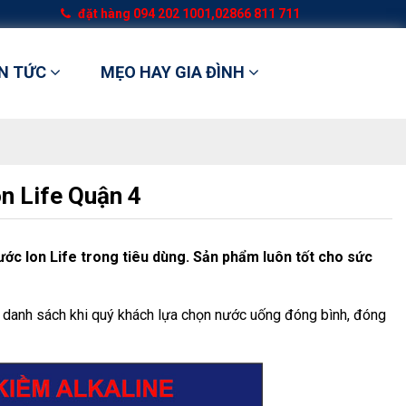
đặt hàng
094 202 1001,02866 811 711
IN TỨC
MẸO HAY GIA ĐÌNH
n Life Quận 4
nước Ion Life trong tiêu dùng. Sản phẩm luôn tốt cho sức
danh sách khi quý khách lựa chọn nước uống đóng bình, đóng