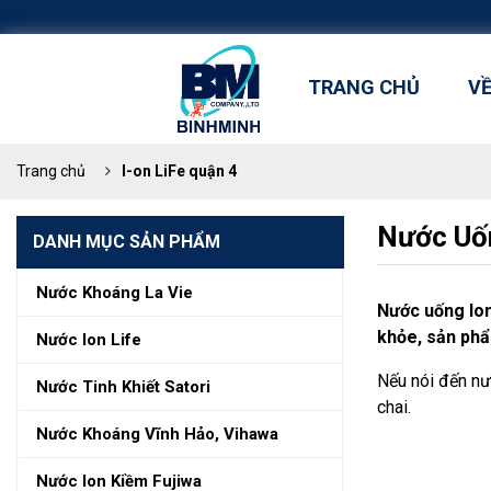
TRANG CHỦ
V
Trang chủ
I-on LiFe quận 4
Nước Uốn
DANH MỤC SẢN PHẨM
Nước Khoáng La Vie
Nước uống Ion 
khỏe, sản phẩ
Nước Ion Life
Nếu nói đến nư
Nước Tinh Khiết Satori
chai.
Nước Khoáng Vĩnh Hảo, Vihawa
Nước Ion Kiềm Fujiwa