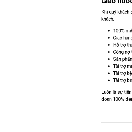
Giao nước
Khi quý khách 
khách.
100% miễn
Giao hàng
Hỗ trợ t
Công nợ t
Sản phẩm 
Tài trợ m
Tài trợ kệ
Tài trợ b
Luôn là sự tiện
đoan 100% đem