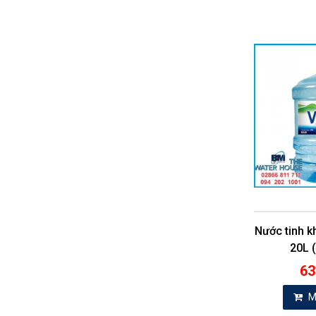
Nước tinh k
20L (
63
M