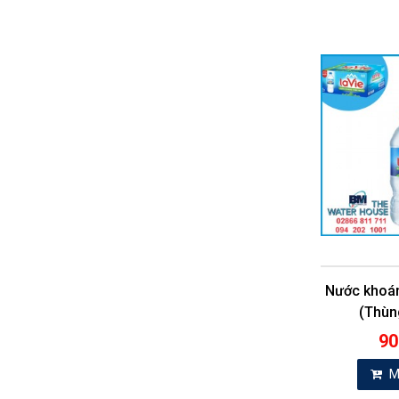
Nước khoá
(Thùn
90
M