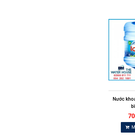
Nước kho
b
70
M