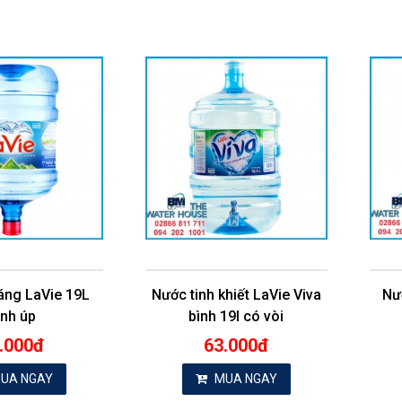
áng LaVie 19L
Nước tinh khiết LaVie Viva
Nướ
ình úp
bình 19l có vòi
.000đ
63.000đ
UA NGAY
MUA NGAY