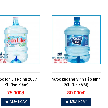
c Ion Life bình 20L /
Nước khoáng Vĩnh Hảo bình
19L (Ion Kiềm)
20L (Úp / Vòi)
75.000đ
80.000đ
MUA NGAY
MUA NGAY