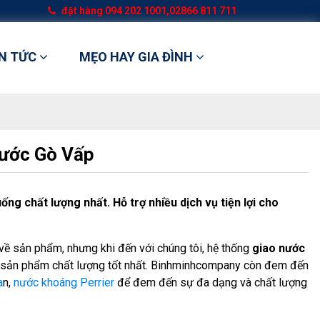
đặt hàng
094 202 1001,02866 811 711
IN TỨC
MẸO HAY GIA ĐÌNH
Nước Gò Vấp
 chất lượng nhất. Hỗ trợ nhiều dịch vụ tiện lợi cho
 về sản phẩm, nhưng khi đến với chúng tôi, hệ thống
giao nước
 sản phẩm chất lượng tốt nhất. Binhminhcompany còn đem đến
a
n,
nước khoáng Perrier
để đem đến sự đa dạng và chất lượng