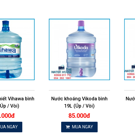
hiết Vihawa bình
Nước khoáng Vikoda bình
Nước
Úp / Vòi)
19L (Úp / Vòi)
.000đ
85.000đ
UA NGAY
MUA NGAY