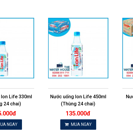
Ion Life 330ml
Nước uống Ion Life 450ml
Nướ
g 24 chai)
(Thùng 24 chai)
5.000đ
135.000đ
UA NGAY
MUA NGAY