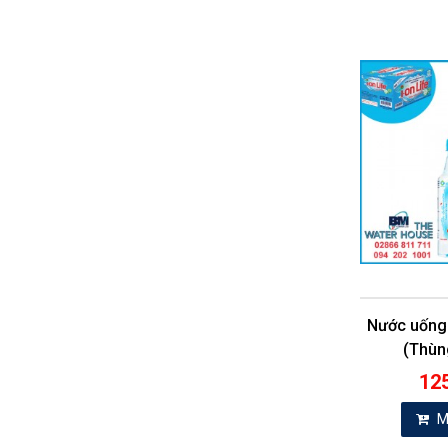
Nước uống 
(Thùn
12
M