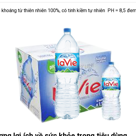
khoáng từ thiên nhiên 100%, có tinh kiềm tự nhiên PH = 8,5 đe
g lợi ích về sức khỏe trong tiêu dùng