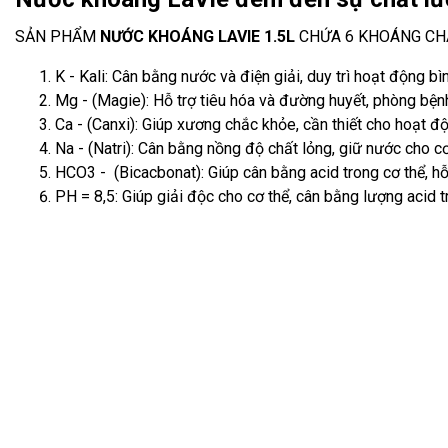
SẢN PHẨM
NƯỚC KHOÁNG LAVIE 1.5L
CHỨA 6 KHOÁNG CHẤ
K - Kali: Cân bằng nước và điện giải, duy trì hoạt động b
Mg - (Magie): Hỗ trợ tiêu hóa và đường huyết, phòng bện
Ca - (Canxi): Giúp xương chắc khỏe, cần thiết cho hoạt đ
Na - (Natri): Cân bằng nồng độ chất lỏng, giữ nước cho cơ
HCO3 - (Bicacbonat): Giúp cân bằng acid trong cơ thể, hỗ 
PH = 8,5: Giúp giải độc cho cơ thể, cân bằng lượng acid 