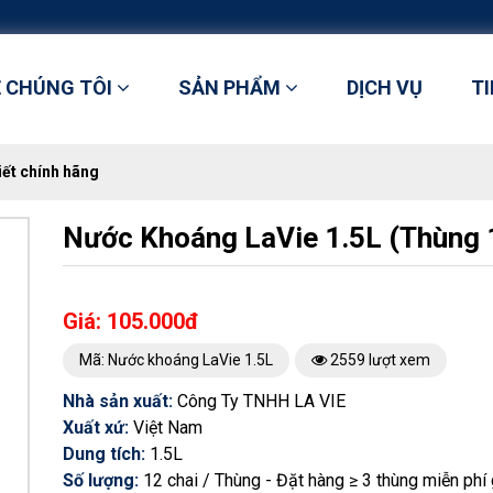
Ề CHÚNG TÔI
SẢN PHẨM
DỊCH VỤ
T
iết chính hãng
Nước Khoáng LaVie 1.5L (Thùng 
Giá: 105.000đ
Mã: Nước khoáng LaVie 1.5L
2559 lượt xem
Nhà sản xuất:
Công Ty TNHH LA VIE
Xuất xứ:
Việt Nam
Dung tích:
1.5L
Số lượng:
12 chai / Thùng - Đặt hàng ≥ 3 thùng miễn phí