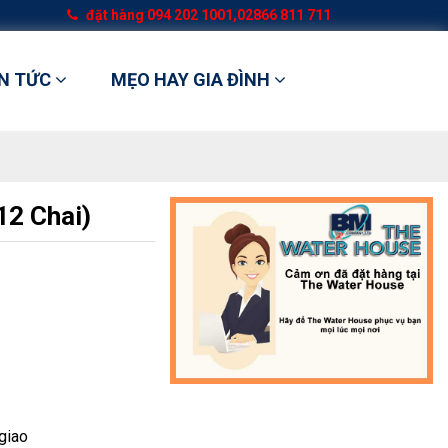
đặt hàng
094 202 1001,02866 811 711
IN TỨC
MẸO HAY GIA ĐÌNH
12 Chai)
 giao