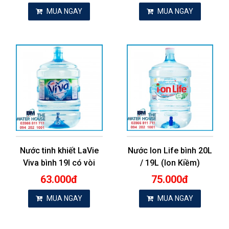
MUA NGAY
MUA NGAY
Nước tinh khiết LaVie
Nước Ion Life bình 20L
Viva bình 19l có vòi
/ 19L (Ion Kiềm)
63.000đ
75.000đ
MUA NGAY
MUA NGAY