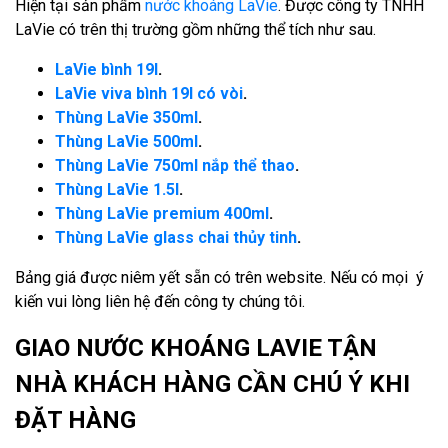
Hiện tại sản phẩm
nước khoáng LaVie
. Được công ty TNHH
LaVie có trên thị trường gồm những thể tích như sau.
LaVie bình 19l
.
LaVie viva bình 19l có vòi
.
Thùng LaVie 350ml
.
Thùng LaVie 500ml
.
Thùng LaVie 750ml nắp thể thao
.
Thùng LaVie 1.5l
.
Thùng LaVie premium 400ml
.
Thùng LaVie glass chai thủy tinh
.
Bảng giá được niêm yết sẵn có trên website. Nếu có mọi ý
kiến vui lòng liên hệ đến công ty chúng tôi.
GIAO NƯỚC KHOÁNG LAVIE TẬN
NHÀ KHÁCH HÀNG CẦN CHÚ Ý KHI
ĐẶT HÀNG