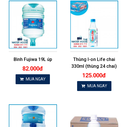
Bình Fujiwa 19L úp
Thùng I-on Life chai
330ml (thùng 24 chai)
82.000đ
125.000đ
MUA NGAY
MUA NGAY