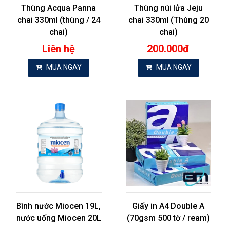
Thùng Acqua Panna
Thùng núi lửa Jeju
chai 330ml (thùng / 24
chai 330ml (Thùng 20
chai)
chai)
Liên hệ
200.000đ
MUA NGAY
MUA NGAY
Bình nước Miocen 19L,
Giấy in A4 Double A
nước uống Miocen 20L
(70gsm 500 tờ / ream)