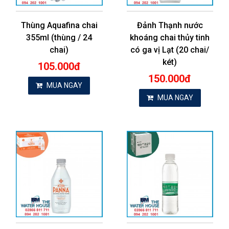
Thùng Aquafina chai
Đảnh Thạnh nước
355ml (thùng / 24
khoáng chai thủy tinh
chai)
có ga vị Lạt (20 chai/
két)
105.000đ
150.000đ
MUA NGAY
MUA NGAY