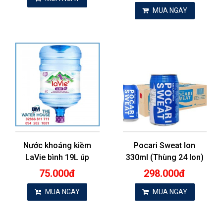
MUA NGAY
Nước khoáng kiềm
Pocari Sweat lon
LaVie bình 19L úp
330ml (Thùng 24 lon)
75.000đ
298.000đ
MUA NGAY
MUA NGAY