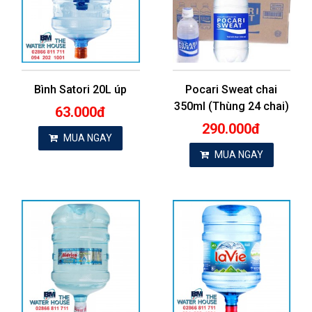
Bình Satori 20L úp
Pocari Sweat chai
350ml (Thùng 24 chai)
63.000đ
290.000đ
MUA NGAY
MUA NGAY