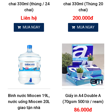
chai 330ml (thùng / 24
chai 330ml (Thùng 20
chai)
chai)
Liên hệ
200.000đ
MUA NGAY
MUA NGAY
Bình nước Miocen 19L,
Giấy in A4 Double A
nước uống Miocen 20L
(70gsm 500 tờ / ream)
giao tận nhà
86.000đ