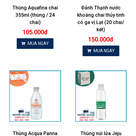
Thùng Aquafina chai
Đảnh Thạnh nước
355ml (thùng / 24
khoáng chai thủy tinh
chai)
có ga vị Lạt (20 chai/
két)
105.000đ
150.000đ
MUA NGAY
MUA NGAY
Thùng Acqua Panna
Thùng núi lửa Jeju