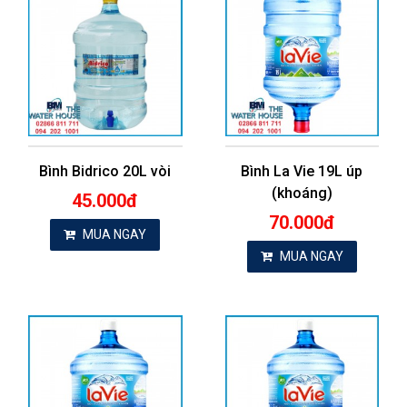
Bình Bidrico 20L vòi
Bình La Vie 19L úp
(khoáng)
45.000đ
70.000đ
MUA NGAY
MUA NGAY