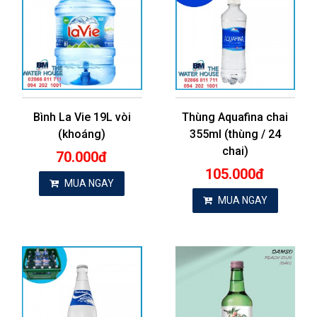
Bình La Vie 19L vòi
Thùng Aquafina chai
(khoáng)
355ml (thùng / 24
chai)
70.000đ
105.000đ
MUA NGAY
MUA NGAY