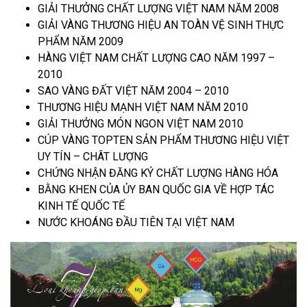
GIẢI THƯỞNG CHẤT LƯỢNG VIỆT NAM NĂM 2008
GIẢI VÀNG THƯƠNG HIỆU AN TOÀN VỆ SINH THỰC
PHẨM NĂM 2009
HÀNG VIỆT NAM CHẤT LƯỢNG CAO NĂM 1997 –
2010
SAO VÀNG ĐẤT VIỆT NĂM 2004 – 2010
THƯƠNG HIỆU MẠNH VIỆT NAM NĂM 2010
GIẢI THƯỞNG MÓN NGON VIỆT NAM 2010
CÚP VÀNG TOPTEN SẢN PHẨM THƯƠNG HIỆU VIỆT
UY TÍN – CHÂT LƯỢNG
CHỨNG NHẬN ĐĂNG KÝ CHẤT LƯỢNG HÀNG HÓA
BẰNG KHEN CỦA ỦY BAN QUỐC GIA VỀ HỢP TÁC
KINH TẾ QUỐC TẾ
NƯỚC KHOÁNG ĐẦU TIÊN TẠI VIỆT NAM