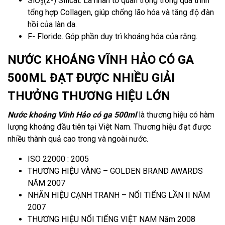
SiO
(2-) Silicat. Là nhân tố quan trọng trong quá trình
3
tổng hợp Collagen, giúp chống lão hóa và tăng độ đàn
hồi của làn da.
F- Floride. Góp phần duy trì khoáng hóa của răng.
NƯỚC KHOÁNG VĨNH HẢO CÓ GA
500ML ĐẠT ĐƯỢC NHIỀU GIẢI
THƯỞNG THƯƠNG HIỆU LỚN
Nước khoáng Vĩnh Hảo có ga 500ml
là thương hiệu có hàm
lượng khoáng đầu tiên tại Việt Nam. Thương hiệu đạt được
nhiều thành quả cao trong và ngoài nước.
ISO 22000 : 2005
THƯƠNG HIỆU VÀNG – GOLDEN BRAND AWARDS
NĂM 2007
NHÃN HIỆU CẠNH TRANH – NỔI TIẾNG LẦN II NĂM
2007
THƯƠNG HIỆU NỔI TIẾNG VIỆT NAM Năm 2008