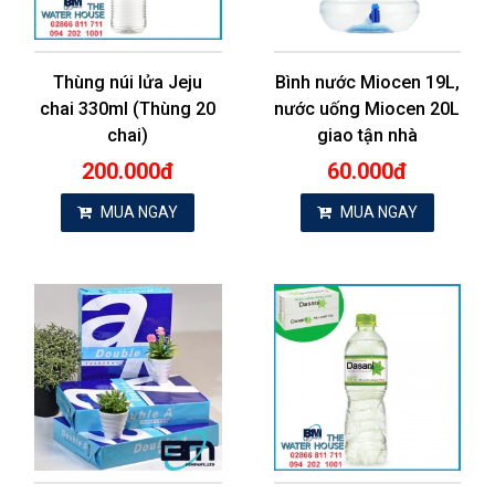
Thùng núi lửa Jeju
Bình nước Miocen 19L,
chai 330ml (Thùng 20
nước uống Miocen 20L
chai)
giao tận nhà
200.000đ
60.000đ
MUA NGAY
MUA NGAY