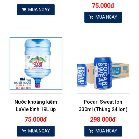
75.000đ
MUA NGAY
MUA NGAY
Nước khoáng kiềm
Pocari Sweat lon
LaVie bình 19L úp
330ml (Thùng 24 lon)
75.000đ
298.000đ
MUA NGAY
MUA NGAY