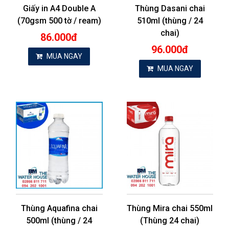
Giấy in A4 Double A
Thùng Dasani chai
(70gsm 500 tờ / ream)
510ml (thùng / 24
chai)
86.000đ
96.000đ
MUA NGAY
MUA NGAY
Thùng Aquafina chai
Thùng Mira chai 550ml
500ml (thùng / 24
(Thùng 24 chai)