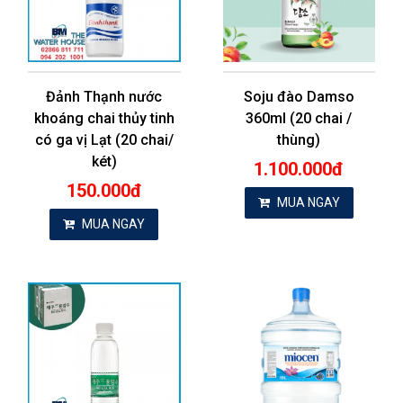
Đảnh Thạnh nước
Soju đào Damso
khoáng chai thủy tinh
360ml (20 chai /
có ga vị Lạt (20 chai/
thùng)
két)
1.100.000đ
150.000đ
MUA NGAY
MUA NGAY