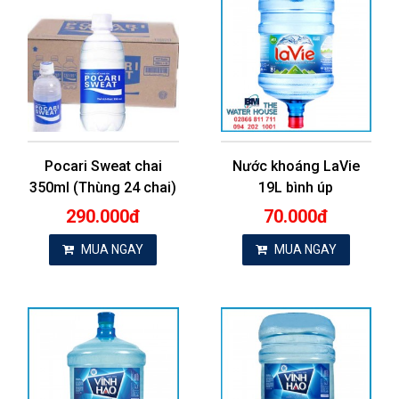
Pocari Sweat chai
Nước khoáng LaVie
350ml (Thùng 24 chai)
19L bình úp
290.000đ
70.000đ
MUA NGAY
MUA NGAY