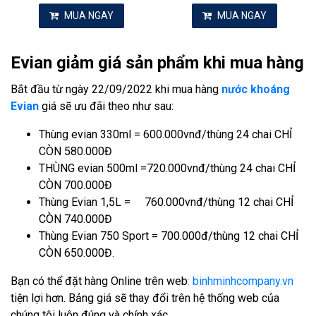
MUA NGAY
MUA NGAY
Evian giảm giá sản phẩm khi mua hàng
Bắt đầu từ ngày 22/09/2022 khi mua hàng
nước khoáng
Evian
giá sẽ ưu đãi theo như sau:
Thùng evian 330ml = 600.000vnđ/thùng 24 chai CHỈ
CÒN 580.000Đ
THÙNG evian 500ml =720.000vnđ/thùng 24 chai CHỈ
CÒN 700.000Đ
Thùng Evian 1,5L = 760.000vnđ/thùng 12 chai CHỈ
CÒN 740.000Đ
Thùng Evian 750 Sport = 700.000đ/thùng 12 chai CHỈ
CÒN 650.000Đ.
Bạn có thể đặt hàng Online trên web
: binhminhcompany.vn
tiện lợi hơn. Bảng giá sẽ thay đổi trên hệ thống web của
chúng tôi luôn đúng và chính xác.