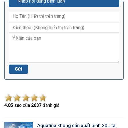
Nhập nội dung bình luận
4.8
5
sao của
2637
đánh giá
Aquafina không sản xuất bình 20L tại