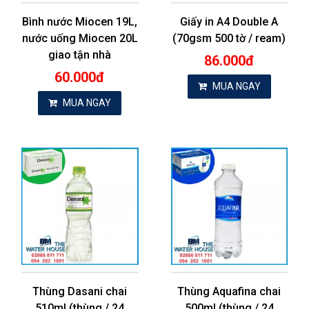
Bình nước Miocen 19L,
Giấy in A4 Double A
nước uống Miocen 20L
(70gsm 500 tờ / ream)
giao tận nhà
86.000đ
60.000đ
MUA NGAY
MUA NGAY
Thùng Dasani chai
Thùng Aquafina chai
510ml (thùng / 24
500ml (thùng / 24