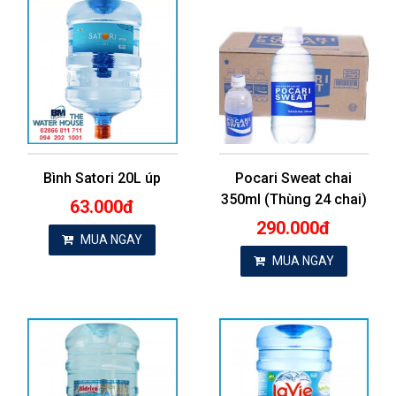
Bình Satori 20L úp
Pocari Sweat chai
350ml (Thùng 24 chai)
63.000đ
290.000đ
MUA NGAY
MUA NGAY