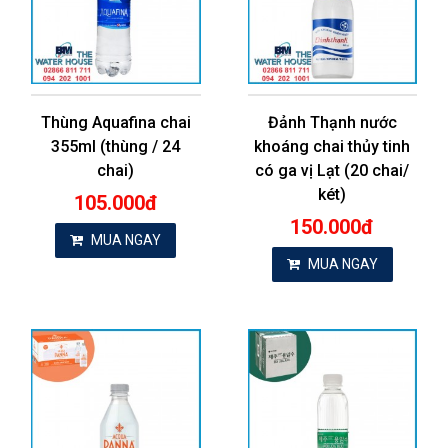
Thùng Aquafina chai
Đảnh Thạnh nước
355ml (thùng / 24
khoáng chai thủy tinh
chai)
có ga vị Lạt (20 chai/
két)
105.000đ
150.000đ
MUA NGAY
MUA NGAY