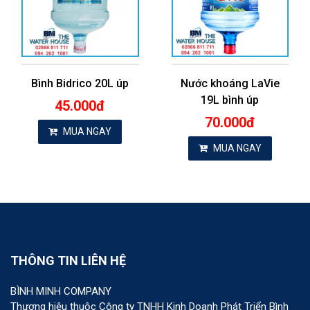
Bình Bidrico 20L úp
Nước khoáng LaVie
19L bình úp
45.000đ
70.000đ
MUA NGAY
MUA NGAY
THÔNG TIN LIÊN HỆ
BÌNH MINH COMPANY
Thương hiệu thuộc Công ty TNHH Kinh Doanh Phát Triển Bình