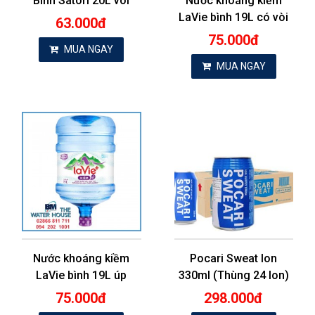
Bình Satori 20L vòi
Nước khoáng kiềm
LaVie bình 19L có vòi
63.000đ
75.000đ
MUA NGAY
MUA NGAY
Nước khoáng kiềm
Pocari Sweat lon
LaVie bình 19L úp
330ml (Thùng 24 lon)
75.000đ
298.000đ