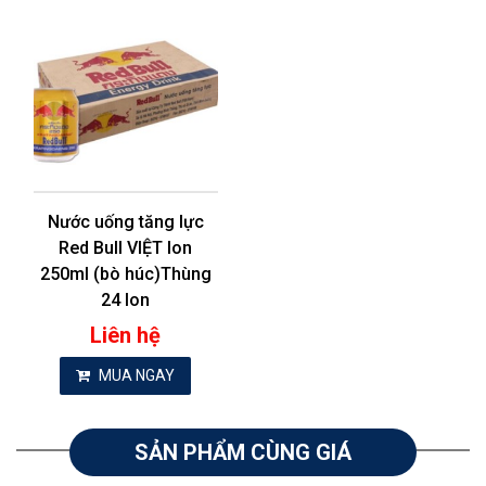
Nước uống tăng lực
Red Bull VIỆT lon
250ml (bò húc)Thùng
24 lon
Liên hệ
MUA NGAY
SẢN PHẨM CÙNG GIÁ